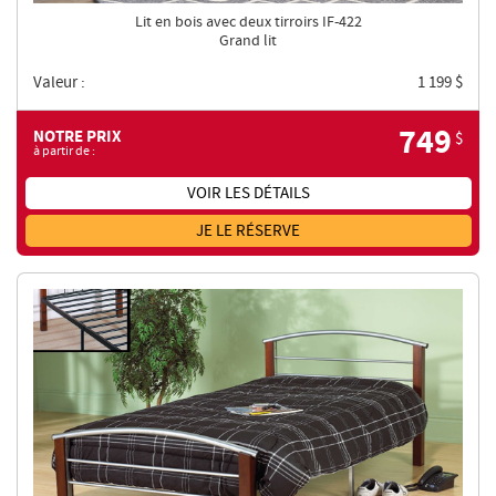
Lit en bois avec deux tirroirs IF-422
Grand lit
Valeur :
1 199
$
749
NOTRE PRIX
$
à partir de :
VOIR LES DÉTAILS
JE LE RÉSERVE