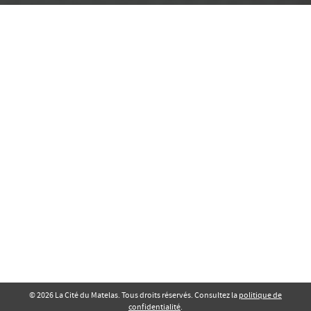
© 2026 La Cité du Matelas. Tous droits réservés. Consultez la
politique de
confidentialité
.