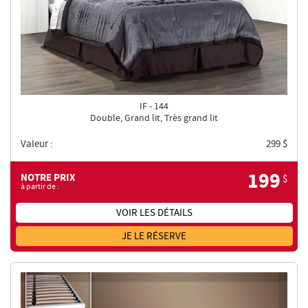
IF - 144
Double, Grand lit, Très grand lit
Valeur :
299
$
199
NOTRE PRIX
$
à partir de :
VOIR LES DÉTAILS
JE LE RÉSERVE