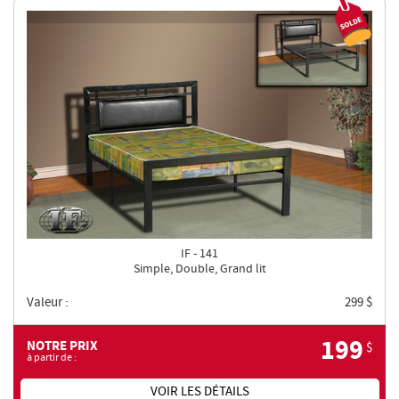
Solde
IF - 141
Simple, Double, Grand lit
Valeur :
299
$
199
NOTRE PRIX
$
à partir de :
VOIR LES DÉTAILS