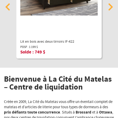
Lit en bois avec deux tirroirs IF-422
Couvr
PDSF :
1 199
$
PDSF :
Solde :
749
$
Sold
Bienvenue à La Cité du Matelas
– Centre de liquidation
Créée en 2009, La Cité du Matelas vous offre un éventail complet de
matelas et d’articles de literie pour tous types de dormeurs à des
prix défiants toute concurrence
Brossard
Ottawa
. Situés à
et à
,
nos deux centres de liquidation conjuguent l’ambiance chaleureuse