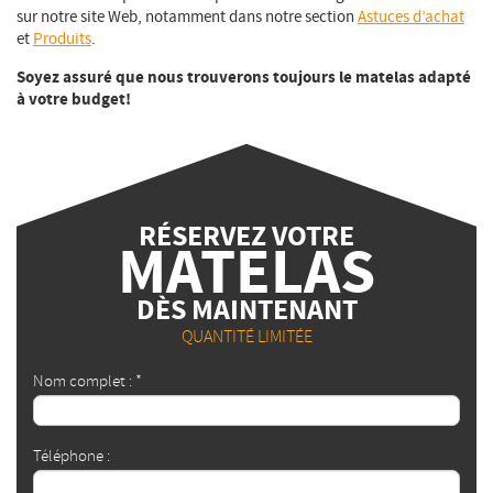
sur notre site Web, notamment dans notre section
Astuces d’achat
et
Produits
.
Soyez assuré que nous trouverons toujours le matelas adapté
à votre budget!
RÉSERVEZ VOTRE
MATELAS
DÈS MAINTENANT
QUANTITÉ LIMITÉE
Nom complet : *
Téléphone :