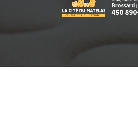
Brossard
(
450 890