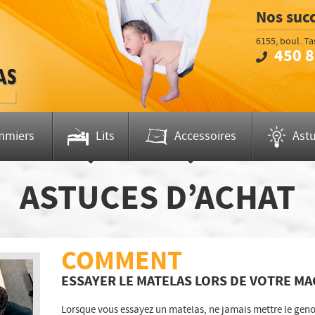
Nos suc
Brossar
6155, boul. T
450 
Télépho
mmiers
Lits
Accessoires
Ast
ASTUCES D’ACHAT
COMMENT
ESSAYER LE MATELAS LORS DE VOTRE M
Lorsque vous essayez un matelas, ne jamais mettre le geno