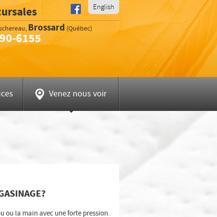
English
cursales
d
Brossard
aschereau
,
(Québec)
890-6155
ne :
uces
Venez nous voir
AGASINAGE?
u ou la main avec une forte pression.