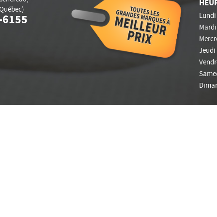
HEU
Québec)
Lundi 
-6155
Mardi 
Mercre
Jeudi 
Vendre
Samed
Diman