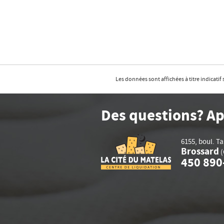
Les données sont affichées à titre indicati
Des questions? Ap
6155, boul. T
Brossard
(
450 890