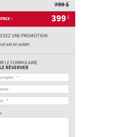
799
$
399
$
PRIX :
ISSEZ UNE PROMOTION
uit est en solde!
IR LE FORMULAIRE
LE RÉSERVER
t
one
 :