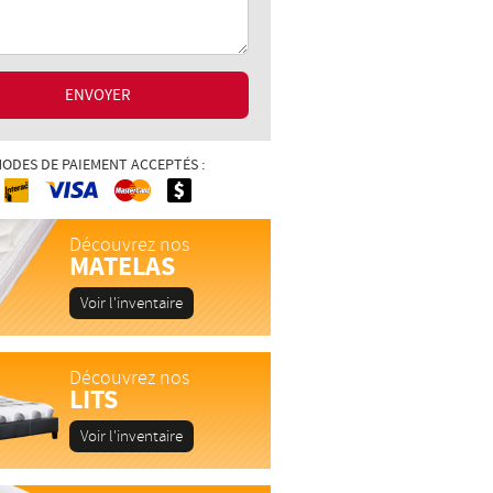
ENVOYER
ODES DE PAIEMENT ACCEPTÉS :
Interac
Cash
MasterCard
Visa
Découvrez nos
MATELAS
Voir l'inventaire
Découvrez nos
LITS
Voir l'inventaire