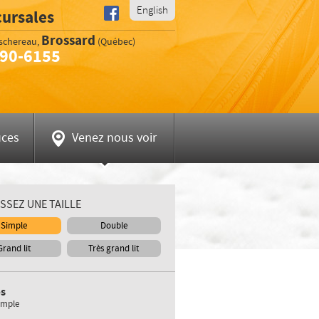
English
cursales
d
Brossard
aschereau
,
(Québec)
890-6155
ne :
uces
Venez nous voir
SSEZ UNE TAILLE
Simple
Double
Grand lit
Très grand lit
s
imple