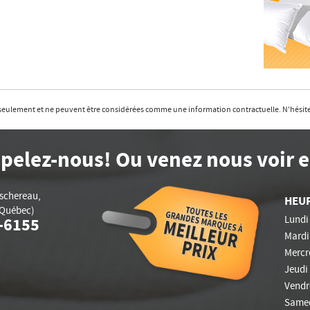
f seulement et ne peuvent être considérées comme une information contractuelle. N'hésite
pelez-nous! Ou venez nous voir 
aschereau
,
HEU
Québec)
Lundi 
-6155
Mardi 
Mercre
Jeudi 
Vendre
Samed