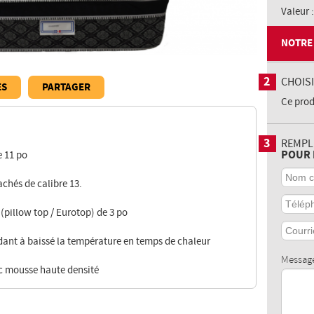
Valeur :
NOTRE 
2
CHOIS
ES
PARTAGER
Ce prod
3
REMPL
POUR 
e 11 po
Nom
comple
chés de calibre 13.
:
Téléph
*
:
(pillow top / Eurotop) de 3 po
Courriel
:
ant à baissé la température en temps de chaleur
*
Message
c mousse haute densité