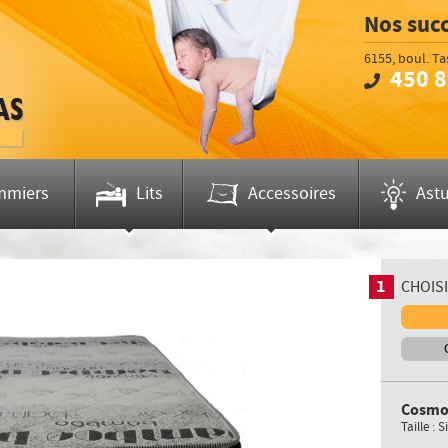
Nos suc
Brossar
6155, boul. T
450 
Télépho
mmiers
Lits
Accessoires
Ast
1
CHOISI
Cosmo
Taille :
S