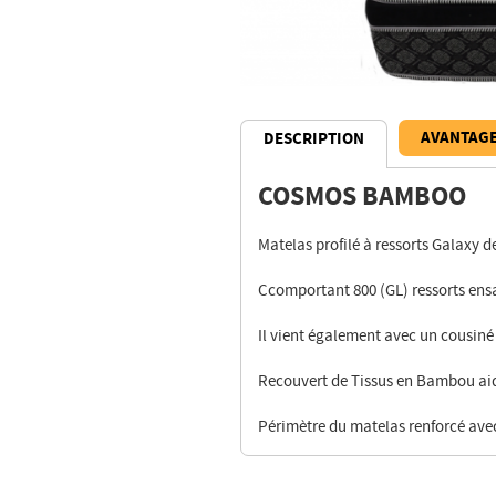
AVANTAG
DESCRIPTION
COSMOS BAMBOO
Description
Matelas profilé à ressorts Galaxy d
Ccomportant 800 (GL) ressorts ensa
Il vient également avec un cousiné 
Recouvert de Tissus en Bambou aid
Périmètre du matelas renforcé ave