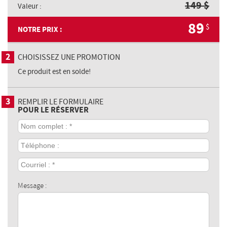
149
$
Valeur :
89
$
NOTRE PRIX :
2
CHOISISSEZ UNE PROMOTION
Ce produit est en solde!
3
REMPLIR LE FORMULAIRE
POUR LE RÉSERVER
Nom
complet
:
Téléphone
*
:
Courriel
:
*
Message :